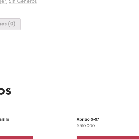
jer
,
Sin Géneros
es (0)
os
rillo
Abrigo G-97
$
510.000