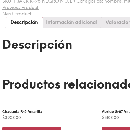
SKU:
FIJACK K-95 NEGRO MUJER
Categorías:
hombre
,
mu
Previous Product
Next Product
Descripción
Información adicional
Valoracion
Descripción
Productos relacionad
Chaqueta R-5 Amarilla
Abrigo G-97 Ama
$
390.000
$
510.000