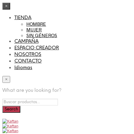
×
TIENDA
HOMBRE
MUJER
SIN GÉNEROS
CAMPAÑA
ESPACIO CREADOR
NOSOTROS
CONTACTO
Idiomas
×
What are you looking for?