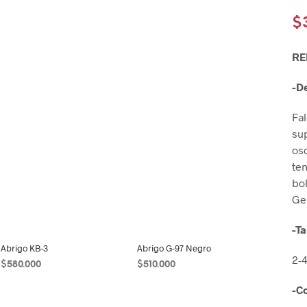
$
RE
-D
Fal
sup
osc
ten
bol
Ge
-Ta
Abrigo KB-3
Abrigo G-97 Negro
2-
$
580.000
$
510.000
-Co
SELECCIONAR OPCIONES
SELECCIONAR OPCIONES