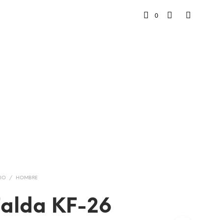
0
CIO
/
HOMBRE
Falda KF-26